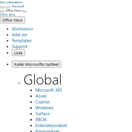
Siirry pääsisältöön
Microsoft
Office Store
Office Store
Office Store
Aloitussivu
Add-ins
Templates
Support
Lisää
Kaikki Microsoftin tuotteet
Global
Microsoft 365
Azure
Copilot
Windows
Surface
XBOX
Erikoistarjoukset
Pienyritykset