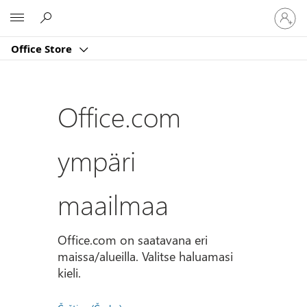
Kirjaud
Microsoft
sisään
tilille
Office Store
Office.com
ympäri
maailmaa
Office.com on saatavana eri
maissa/alueilla. Valitse haluamasi
kieli.