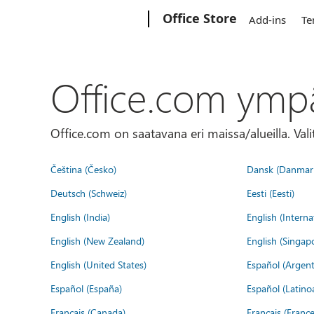
Microsoft
Office Store
Add-ins
Te
Office.com ymp
Office.com on saatavana eri maissa/alueilla. Vali
Čeština (Česko)
Dansk (Danmar
Deutsch (Schweiz)
Eesti (Eesti)
English (India)
English (Interna
English (New Zealand)
English (Singap
English (United States)
Español (Argent
Español (España)
Español (Latino
Français (Canada)
Français (France