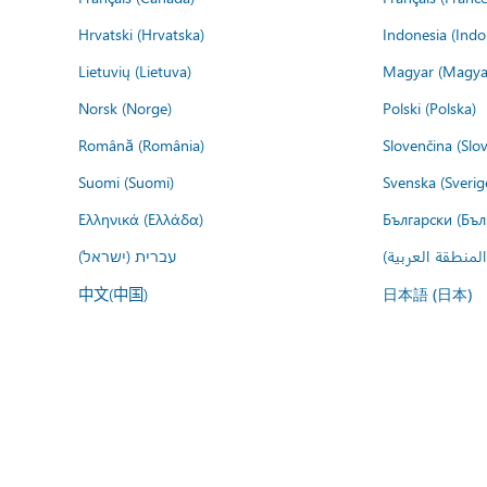
Hrvatski (Hrvatska)
Indonesia (Indo
Lietuvių (Lietuva)
Magyar (Magya
Norsk (Norge)
Polski (Polska)
Română (România)
Slovenčina (Slo
Suomi (Suomi)
Svenska (Sverig
Ελληνικά (Ελλάδα)
Български (Бъл
עברית (ישראל)
عربي (المنطقة ا
中文(中国)
日本語 (日本)