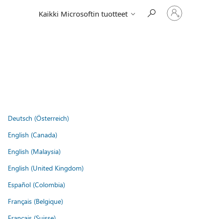
Kirjaudu
Kaikki Microsoftin tuotteet
sisään
tilille
Deutsch (Österreich)
English (Canada)
English (Malaysia)
English (United Kingdom)
Español (Colombia)
Français (Belgique)
Français (Suisse)