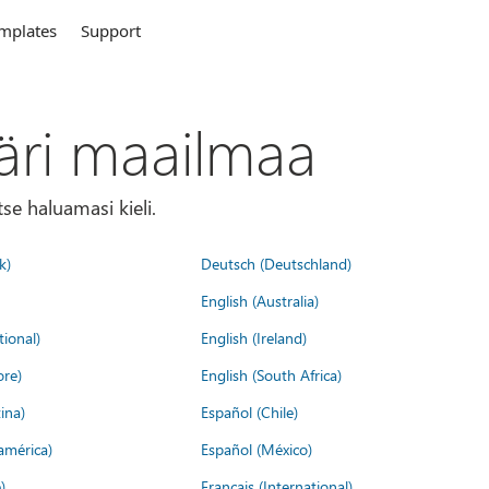
mplates
Support
äri maailmaa
tse haluamasi kieli.
k)
Deutsch (Deutschland)
English (Australia)
tional)
English (Ireland)
ore)
English (South Africa)
ina)
Español (Chile)
américa)
Español (México)
)
Français (International)