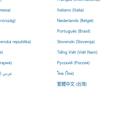
nesia)
Italiano (Italia)
rország)
Nederlands (België)
Português (Brasil)
venská republika)
Slovenski (Slovenija)
e)
Tiếng Việt (Việt Nam)
гария)
Русский (Россия)
لعربية)
ไทย (ไทย)
繁體中文 (台灣)