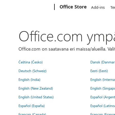
Microsoft
Office Store
Add-ins
Te
Office.com ymp
Office.com on saatavana eri maissa/alueilla. Vali
Čeština (Česko)
Dansk (Danmar
Deutsch (Schweiz)
Eesti (Eesti)
English (India)
English (Interna
English (New Zealand)
English (Singap
English (United States)
Español (Argent
Español (España)
Español (Latino
Français (Canada)
Français (France