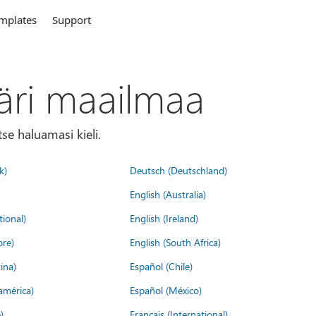
mplates
Support
äri maailmaa
tse haluamasi kieli.
k)
Deutsch (Deutschland)
English (Australia)
tional)
English (Ireland)
ore)
English (South Africa)
ina)
Español (Chile)
américa)
Español (México)
)
Français (International)