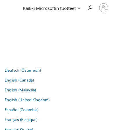
Kirjaudu
Kaikki Microsoftin tuotteet
sisään
tilille
Deutsch (Österreich)
English (Canada)
English (Malaysia)
English (United Kingdom)
Español (Colombia)
Français (Belgique)
Français (Suisse)