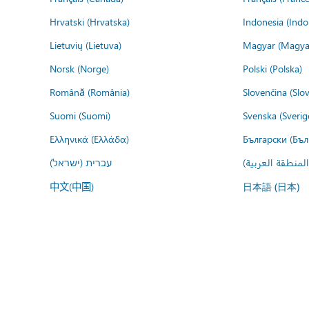
Hrvatski (Hrvatska)
Indonesia (Indo
Lietuvių (Lietuva)
Magyar (Magya
Norsk (Norge)
Polski (Polska)
Română (România)
Slovenčina (Slo
Suomi (Suomi)
Svenska (Sverig
Ελληνικά (Ελλάδα)
Български (Бъл
المنطقة العربية
עברית (ישראל)
中文(中国)
日本語 (日本)