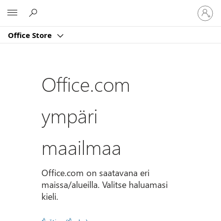
Kirjaud
Microsoft
sisään
tilille
Office Store
Office.com
ympäri
maailmaa
Office.com on saatavana eri
maissa/alueilla. Valitse haluamasi
kieli.