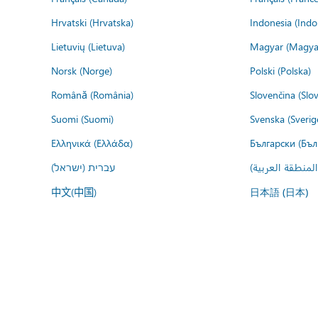
Hrvatski (Hrvatska)
Indonesia (Indo
Lietuvių (Lietuva)
Magyar (Magya
Norsk (Norge)
Polski (Polska)
Română (România)
Slovenčina (Slo
Suomi (Suomi)
Svenska (Sverig
Ελληνικά (Ελλάδα)
Български (Бъл
المنطقة العربية
עברית (ישראל)
中文(中国)
日本語 (日本)