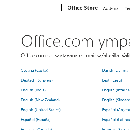
Microsoft
Office Store
Add-ins
Te
Office.com ymp
Office.com on saatavana eri maissa/alueilla. Vali
Čeština (Česko)
Dansk (Danmar
Deutsch (Schweiz)
Eesti (Eesti)
English (India)
English (Interna
English (New Zealand)
English (Singap
English (United States)
Español (Argent
Español (España)
Español (Latino
Français (Canada)
Français (France