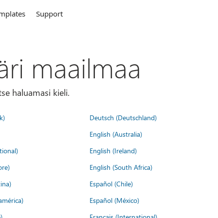
mplates
Support
äri maailmaa
tse haluamasi kieli.
k)
Deutsch (Deutschland)
English (Australia)
tional)
English (Ireland)
ore)
English (South Africa)
ina)
Español (Chile)
américa)
Español (México)
)
Français (International)