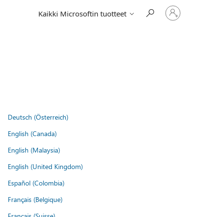
Kirjaudu
Kaikki Microsoftin tuotteet
sisään
tilille
Deutsch (Österreich)
English (Canada)
English (Malaysia)
English (United Kingdom)
Español (Colombia)
Français (Belgique)
Français (Suisse)