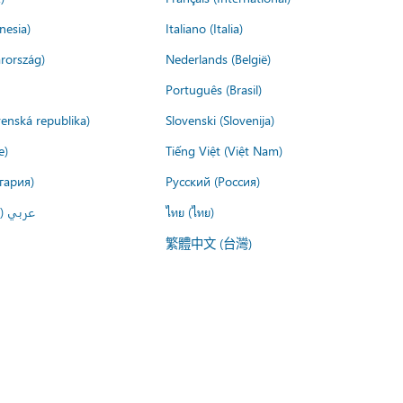
nesia)
Italiano (Italia)
rország)
Nederlands (België)
Português (Brasil)
venská republika)
Slovenski (Slovenija)
e)
Tiếng Việt (Việt Nam)
гария)
Русский (Россия)
عربي ()
ไทย (ไทย)
繁體中文 (台灣)