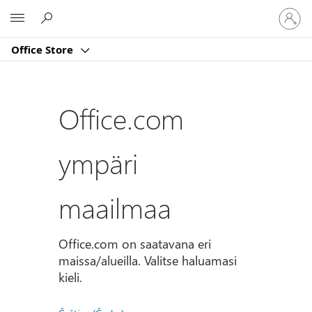
Kirjaud
Microsoft
sisään
tilille
Office Store
Office.com
ympäri
maailmaa
Office.com on saatavana eri
maissa/alueilla. Valitse haluamasi
kieli.