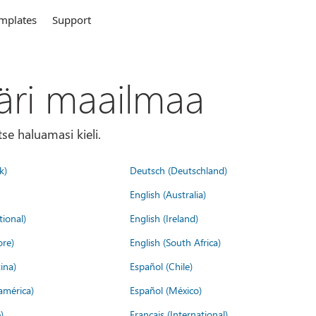
mplates
Support
äri maailmaa
tse haluamasi kieli.
k)
Deutsch (Deutschland)
English (Australia)
tional)
English (Ireland)
ore)
English (South Africa)
ina)
Español (Chile)
américa)
Español (México)
)
Français (International)