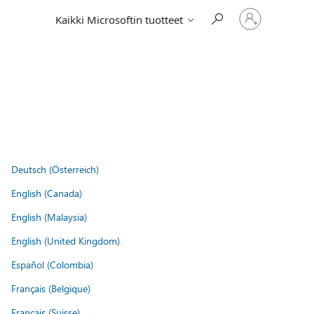
Kirjaudu
Kaikki Microsoftin tuotteet
sisään
tilille
Deutsch (Österreich)
English (Canada)
English (Malaysia)
English (United Kingdom)
Español (Colombia)
Français (Belgique)
Français (Suisse)