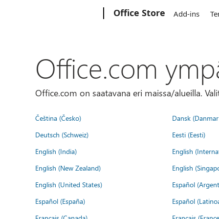
Microsoft
Office Store
Add-ins
Te
Office.com ymp
Office.com on saatavana eri maissa/alueilla. Vali
Čeština (Česko)
Dansk (Danmar
Deutsch (Schweiz)
Eesti (Eesti)
English (India)
English (Interna
English (New Zealand)
English (Singap
English (United States)
Español (Argent
Español (España)
Español (Latino
Français (Canada)
Français (France