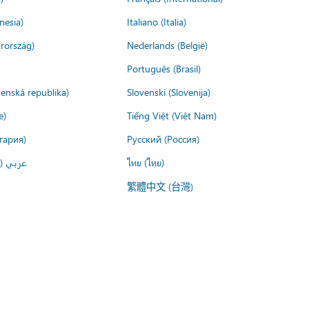
nesia)
Italiano (Italia)
rország)
Nederlands (België)
Português (Brasil)
venská republika)
Slovenski (Slovenija)
e)
Tiếng Việt (Việt Nam)
гария)
Русский (Россия)
عربي ()
ไทย (ไทย)
繁體中文 (台灣)