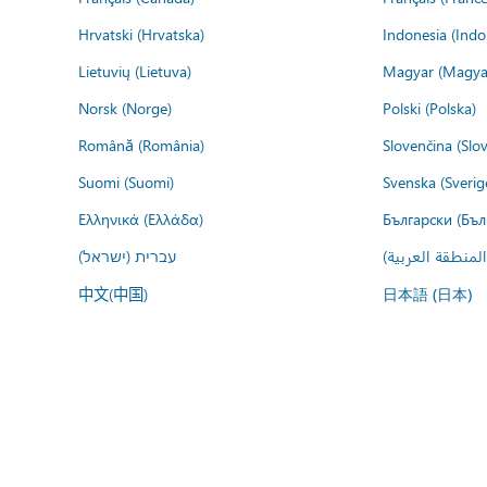
Hrvatski (Hrvatska)
Indonesia (Indo
Lietuvių (Lietuva)
Magyar (Magya
Norsk (Norge)
Polski (Polska)
Română (România)
Slovenčina (Slo
Suomi (Suomi)
Svenska (Sverig
Ελληνικά (Ελλάδα)
Български (Бъл
المنطقة العربية
עברית (ישראל)
中文(中国)
日本語 (日本)