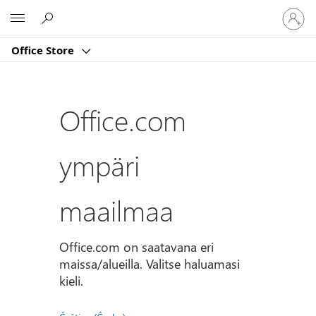
Kirjaud
Microsoft
sisään
tilille
Office Store
Office.com
ympäri
maailmaa
Office.com on saatavana eri
maissa/alueilla. Valitse haluamasi
kieli.