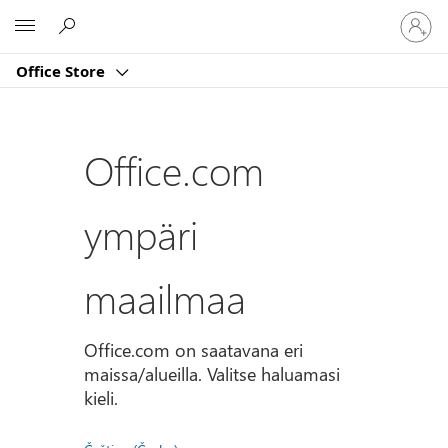
Kirjaud
Microsoft
sisään
tilille
Office Store
Office.com
ympäri
maailmaa
Office.com on saatavana eri
maissa/alueilla. Valitse haluamasi
kieli.