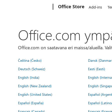
Microsoft
Office Store
Add-ins
Te
Office.com ymp
Office.com on saatavana eri maissa/alueilla. Vali
Čeština (Česko)
Dansk (Danmar
Deutsch (Schweiz)
Eesti (Eesti)
English (India)
English (Interna
English (New Zealand)
English (Singap
English (United States)
Español (Argent
Español (España)
Español (Latino
Français (Canada)
Français (France