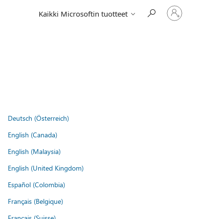
Kirjaudu
Kaikki Microsoftin tuotteet
sisään
tilille
Deutsch (Österreich)
English (Canada)
English (Malaysia)
English (United Kingdom)
Español (Colombia)
Français (Belgique)
Français (Suisse)