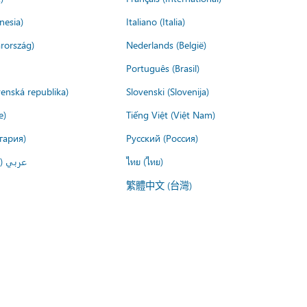
nesia)
Italiano (Italia)
rország)
Nederlands (België)
Português (Brasil)
venská republika)
Slovenski (Slovenija)
e)
Tiếng Việt (Việt Nam)
гария)
Русский (Россия)
عربي ()
ไทย (ไทย)
繁體中文 (台灣)