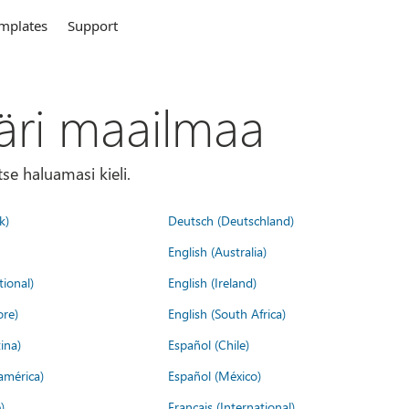
mplates
Support
äri maailmaa
tse haluamasi kieli.
k)
Deutsch (Deutschland)
English (Australia)
tional)
English (Ireland)
ore)
English (South Africa)
ina)
Español (Chile)
américa)
Español (México)
)
Français (International)