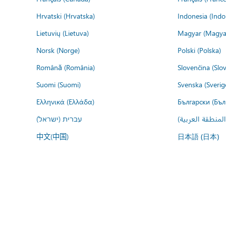
Hrvatski (Hrvatska)
Indonesia (Indo
Lietuvių (Lietuva)
Magyar (Magya
Norsk (Norge)
Polski (Polska)
Română (România)
Slovenčina (Slo
Suomi (Suomi)
Svenska (Sverig
Ελληνικά (Ελλάδα)
Български (Бъл
المنطقة العربية
עברית (ישראל)
中文(中国)
日本語 (日本)