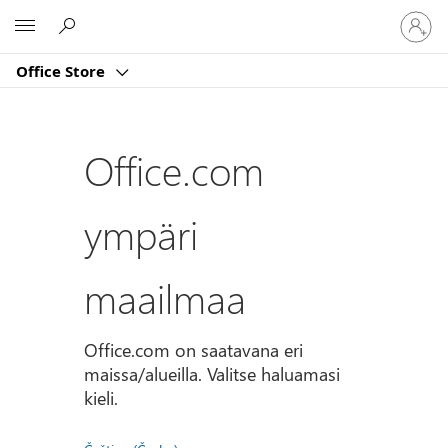
Kirjaud
Microsoft
sisään
tilille
Office Store
Office.com
ympäri
maailmaa
Office.com on saatavana eri
maissa/alueilla. Valitse haluamasi
kieli.