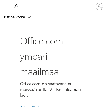
Kirjaud
Microsoft
sisään
tilille
Office Store
Office.com
ympäri
maailmaa
Office.com on saatavana eri
maissa/alueilla. Valitse haluamasi
kieli.