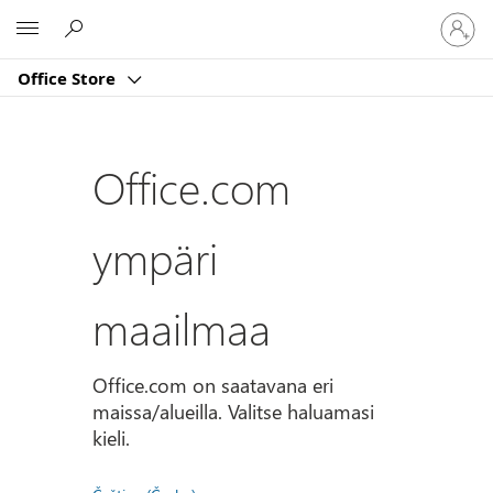
Kirjaud
Microsoft
sisään
tilille
Office Store
Office.com
ympäri
maailmaa
Office.com on saatavana eri
maissa/alueilla. Valitse haluamasi
kieli.