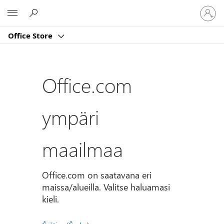
Kirjaud
Microsoft
sisään
tilille
Office Store
Office.com
ympäri
maailmaa
Office.com on saatavana eri
maissa/alueilla. Valitse haluamasi
kieli.