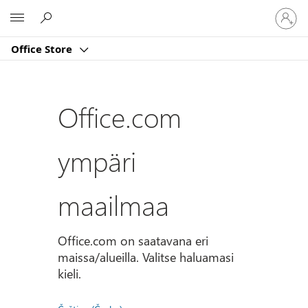
Kirjaud
Microsoft
sisään
tilille
Office Store
Office.com
ympäri
maailmaa
Office.com on saatavana eri
maissa/alueilla. Valitse haluamasi
kieli.