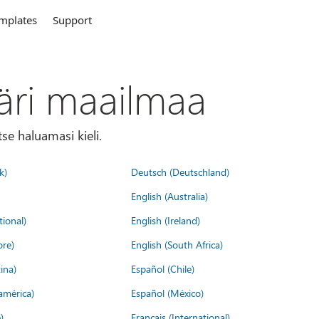
mplates
Support
äri maailmaa
tse haluamasi kieli.
k)
Deutsch (Deutschland)
English (Australia)
tional)
English (Ireland)
ore)
English (South Africa)
ina)
Español (Chile)
américa)
Español (México)
)
Français (International)