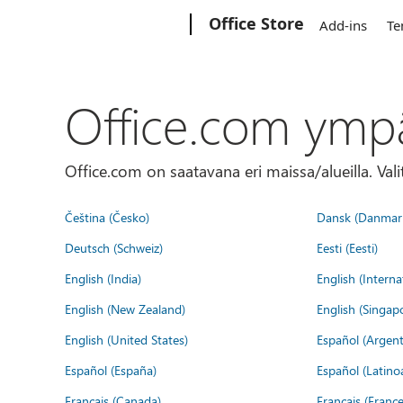
Microsoft
Office Store
Add-ins
Te
Office.com ymp
Office.com on saatavana eri maissa/alueilla. Vali
Čeština (Česko)
Dansk (Danmar
Deutsch (Schweiz)
Eesti (Eesti)
English (India)
English (Interna
English (New Zealand)
English (Singap
English (United States)
Español (Argent
Español (España)
Español (Latino
Français (Canada)
Français (France