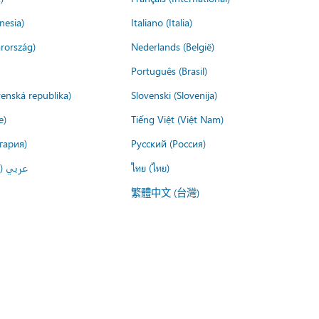
nesia)
Italiano (Italia)
rország)
Nederlands (België)
Português (Brasil)
venská republika)
Slovenski (Slovenija)
e)
Tiếng Việt (Việt Nam)
гария)
Русский (Россия)
عربي ()
ไทย (ไทย)
繁體中文 (台灣)