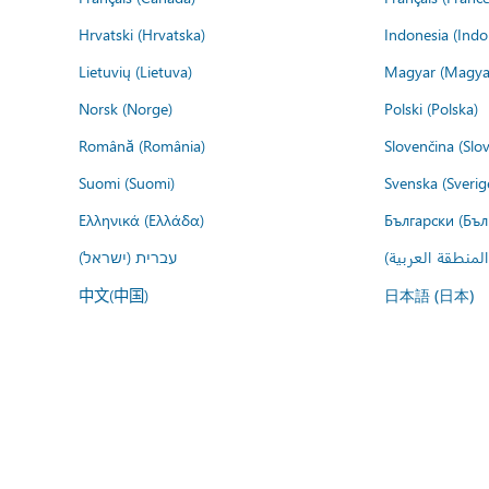
Hrvatski (Hrvatska)
Indonesia (Indo
Lietuvių (Lietuva)
Magyar (Magya
Norsk (Norge)
Polski (Polska)
Română (România)
Slovenčina (Slo
Suomi (Suomi)
Svenska (Sverig
Ελληνικά (Ελλάδα)
Български (Бъл
المنطقة العربية
עברית (ישראל)
中文(中国)
日本語 (日本)