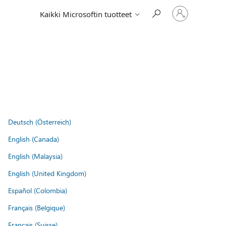
Kirjaudu
Kaikki Microsoftin tuotteet
sisään
tilille
Deutsch (Österreich)
English (Canada)
English (Malaysia)
English (United Kingdom)
Español (Colombia)
Français (Belgique)
Français (Suisse)