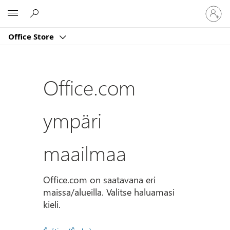
Kirjaud
Microsoft
sisään
tilille
Office Store
Office.com
ympäri
maailmaa
Office.com on saatavana eri
maissa/alueilla. Valitse haluamasi
kieli.