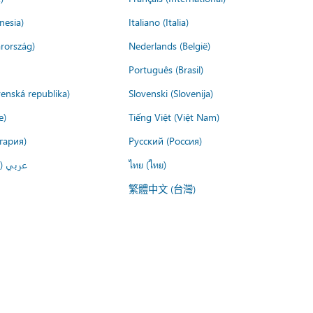
nesia)
Italiano (Italia)
rország)
Nederlands (België)
Português (Brasil)
venská republika)
Slovenski (Slovenija)
e)
Tiếng Việt (Việt Nam)
гария)
Русский (Россия)
عربي ()
ไทย (ไทย)
繁體中文 (台灣)