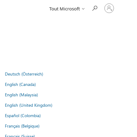
Connectez-
Tout Microsoft
vous
à
votre
compte
Deutsch (Österreich)
English (Canada)
English (Malaysia)
English (United Kingdom)
Español (Colombia)
Français (Belgique)
Français (Suisse)