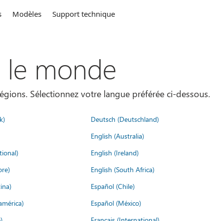
s
Modèles
Support technique
s le monde
égions. Sélectionnez votre langue préférée ci-dessous.
k)
Deutsch (Deutschland)
English (Australia)
tional)
English (Ireland)
ore)
English (South Africa)
ina)
Español (Chile)
américa)
Español (México)
)
Français (International)