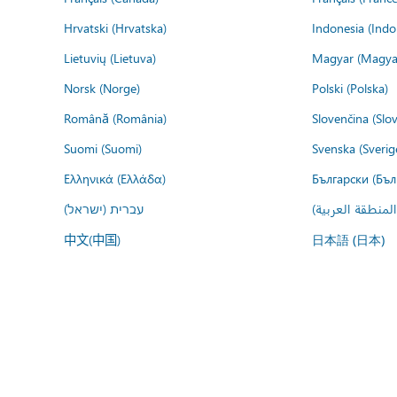
Hrvatski (Hrvatska)
Indonesia (Indo
Lietuvių (Lietuva)
Magyar (Magya
Norsk (Norge)
Polski (Polska)
Română (România)
Slovenčina (Slo
Suomi (Suomi)
Svenska (Sverig
Ελληνικά (Ελλάδα)
Български (Бъл
المنطقة العربية
עברית (ישראל)
中文(中国)
日本語 (日本)