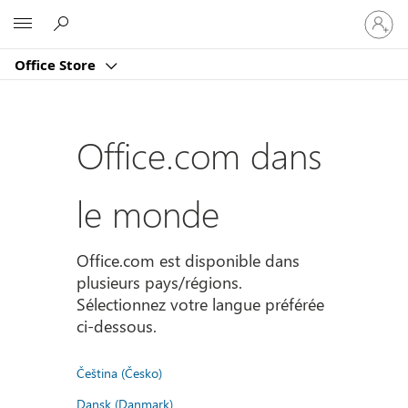
Connect
Microsoft
vous
à
Office Store
votre
compte
Office.com dans
le monde
Office.com est disponible dans
plusieurs pays/régions.
Sélectionnez votre langue préférée
ci-dessous.
Čeština (Česko)
Dansk (Danmark)