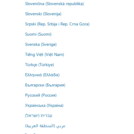
Slovenčina (Slovenská republika)
Slovenski (Slovenija)
Srpski (Rep. Srbija i Rep. Crna Gora)
Suomi (Suomi)
Svenska (Sverige)
Tiếng Việt (Việt Nam)
Türkçe (Türkiye)
Ελληνικά (Ελλάδα)
Български (България)
Русский (Россия)
Українська (Україна)
עברית (ישראל)
عربي (المنطقة العربية)