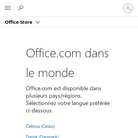
Connect
Microsoft
vous
à
Office Store
votre
compte
Office.com dans
le monde
Office.com est disponible dans
plusieurs pays/régions.
Sélectionnez votre langue préférée
ci-dessous.
Čeština (Česko)
Dansk (Danmark)