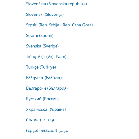
Slovenčina (Slovenská republika)
Slovenski (Slovenija)
Srpski (Rep. Srbija i Rep. Crna Gora)
Suomi (Suomi)
Svenska (Sverige)
Tiếng Việt (Việt Nam)
Türkçe (Türkiye)
Ελληνικά (Ελλάδα)
Български (България)
Русский (Россия)
Українська (Україна)
עברית (ישראל)
عربي (المنطقة العربية)