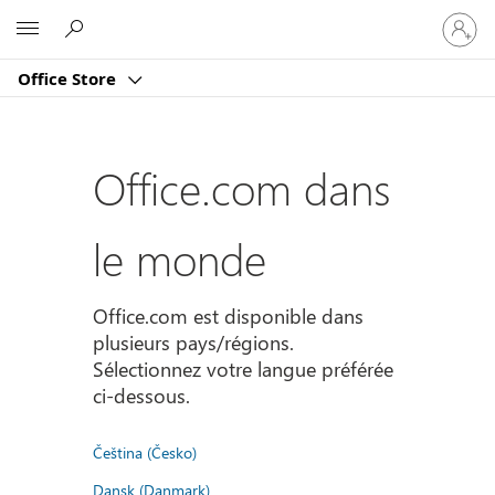
Connect
Microsoft
vous
à
Office Store
votre
compte
Office.com dans
le monde
Office.com est disponible dans
plusieurs pays/régions.
Sélectionnez votre langue préférée
ci-dessous.
Čeština (Česko)
Dansk (Danmark)