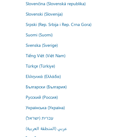
Slovenčina (Slovenská republika)
Slovenski (Slovenija)
Srpski (Rep. Srbija i Rep. Crna Gora)
Suomi (Suomi)
Svenska (Sverige)
Tiếng Việt (Việt Nam)
Türkçe (Türkiye)
Ελληνικά (Ελλάδα)
Български (България)
Русский (Россия)
Українська (Україна)
עברית (ישראל)
عربي (المنطقة العربية)