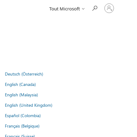
Connectez-
Tout Microsoft
vous
à
votre
compte
Deutsch (Österreich)
English (Canada)
English (Malaysia)
English (United Kingdom)
Español (Colombia)
Français (Belgique)
Français (Suisse)