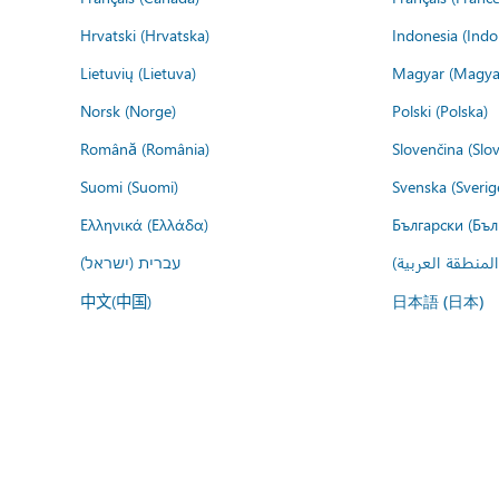
Hrvatski (Hrvatska)
Indonesia (Indo
Lietuvių (Lietuva)
Magyar (Magya
Norsk (Norge)
Polski (Polska)
Română (România)
Slovenčina (Slo
Suomi (Suomi)
Svenska (Sverig
Ελληνικά (Ελλάδα)
Български (Бъл
المنطقة العربية
עברית (ישראל)
中文(中国)
日本語 (日本)