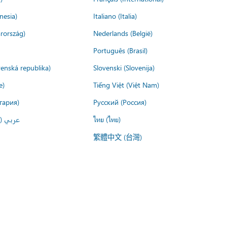
nesia)
Italiano (Italia)
rország)
Nederlands (België)
Português (Brasil)
venská republika)
Slovenski (Slovenija)
e)
Tiếng Việt (Việt Nam)
гария)
Русский (Россия)
عربي ()
ไทย (ไทย)
繁體中文 (台灣)