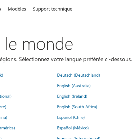
s
Modèles
Support technique
s le monde
égions. Sélectionnez votre langue préférée ci-dessous.
k)
Deutsch (Deutschland)
English (Australia)
tional)
English (Ireland)
ore)
English (South Africa)
ina)
Español (Chile)
américa)
Español (México)
)
Français (International)