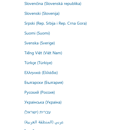
Slovenčina (Slovenská republika)
Slovenski (Slovenija)
Srpski (Rep. Srbija i Rep. Crna Gora)
Suomi (Suomi)
Svenska (Sverige)
Tiếng Việt (Việt Nam)
Türkçe (Türkiye)
Ελληνικά (Ελλάδα)
Български (България)
Русский (Россия)
Українська (Україна)
עברית (ישראל)
عربي (المنطقة العربية)