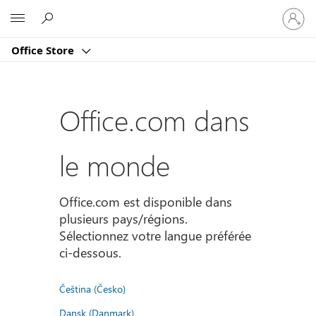
Connect
Microsoft
vous
à
Office Store
votre
compte
Office.com dans
le monde
Office.com est disponible dans
plusieurs pays/régions.
Sélectionnez votre langue préférée
ci-dessous.
Čeština (Česko)
Dansk (Danmark)