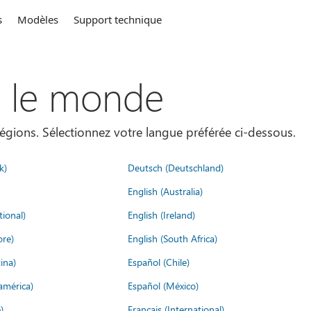
s
Modèles
Support technique
s le monde
égions. Sélectionnez votre langue préférée ci-dessous.
k)
Deutsch (Deutschland)
English (Australia)
tional)
English (Ireland)
ore)
English (South Africa)
ina)
Español (Chile)
américa)
Español (México)
)
Français (International)