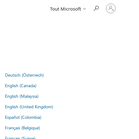
Connectez-
Tout Microsoft
vous
à
votre
compte
Deutsch (Österreich)
English (Canada)
English (Malaysia)
English (United Kingdom)
Español (Colombia)
Français (Belgique)
Français (Suisse)