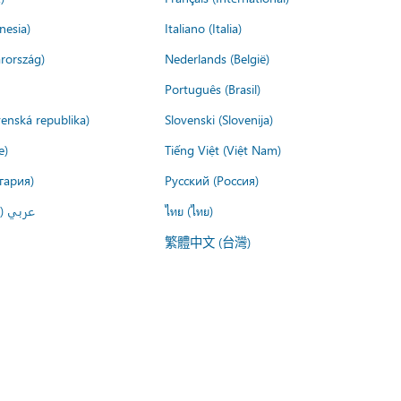
nesia)
Italiano (Italia)
rország)
Nederlands (België)
Português (Brasil)
venská republika)
Slovenski (Slovenija)
e)
Tiếng Việt (Việt Nam)
гария)
Русский (Россия)
عربي ()
ไทย (ไทย)
繁體中文 (台灣)