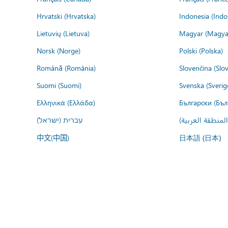
Hrvatski (Hrvatska)
Indonesia (Indo
Lietuvių (Lietuva)
Magyar (Magya
Norsk (Norge)
Polski (Polska)
Română (România)
Slovenčina (Slo
Suomi (Suomi)
Svenska (Sverig
Ελληνικά (Ελλάδα)
Български (Бъл
المنطقة العربية
עברית (ישראל)
中文(中国)
日本語 (日本)