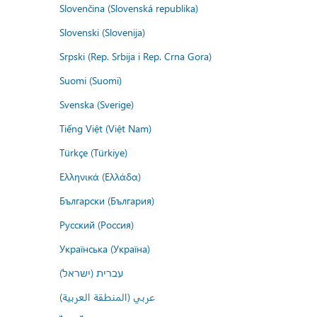
Slovenčina (Slovenská republika)
Slovenski (Slovenija)
Srpski (Rep. Srbija i Rep. Crna Gora)
Suomi (Suomi)
Svenska (Sverige)
Tiếng Việt (Việt Nam)
Türkçe (Türkiye)
Ελληνικά (Ελλάδα)
Български (България)
Русский (Россия)
Українська (Україна)
עברית (ישראל)
عربي (المنطقة العربية)