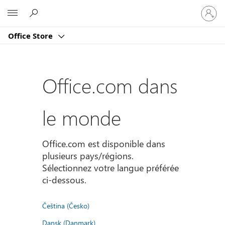
Connect
Microsoft
vous
à
Office Store
votre
compte
Office.com dans
le monde
Office.com est disponible dans
plusieurs pays/régions.
Sélectionnez votre langue préférée
ci-dessous.
Čeština (Česko)
Dansk (Danmark)