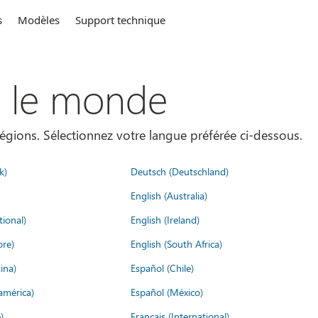
s
Modèles
Support technique
s le monde
égions. Sélectionnez votre langue préférée ci-dessous.
k)
Deutsch (Deutschland)
English (Australia)
tional)
English (Ireland)
ore)
English (South Africa)
ina)
Español (Chile)
américa)
Español (México)
)
Français (International)