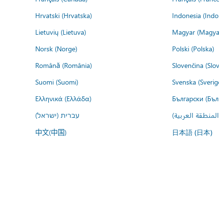
Hrvatski (Hrvatska)
Indonesia (Indo
Lietuvių (Lietuva)
Magyar (Magya
Norsk (Norge)
Polski (Polska)
Română (România)
Slovenčina (Slo
Suomi (Suomi)
Svenska (Sverig
Ελληνικά (Ελλάδα)
Български (Бъл
المنطقة العربية
עברית (ישראל)
中文(中国)
日本語 (日本)