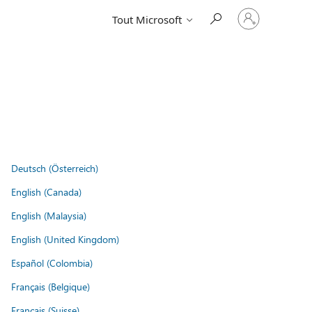
Connectez-
Tout Microsoft
vous
à
votre
compte
Deutsch (Österreich)
English (Canada)
English (Malaysia)
English (United Kingdom)
Español (Colombia)
Français (Belgique)
Français (Suisse)