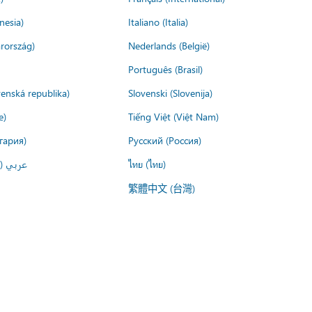
nesia)
Italiano (Italia)
rország)
Nederlands (België)
Português (Brasil)
venská republika)
Slovenski (Slovenija)
e)
Tiếng Việt (Việt Nam)
гария)
Русский (Россия)
عربي ()
ไทย (ไทย)
繁體中文 (台灣)