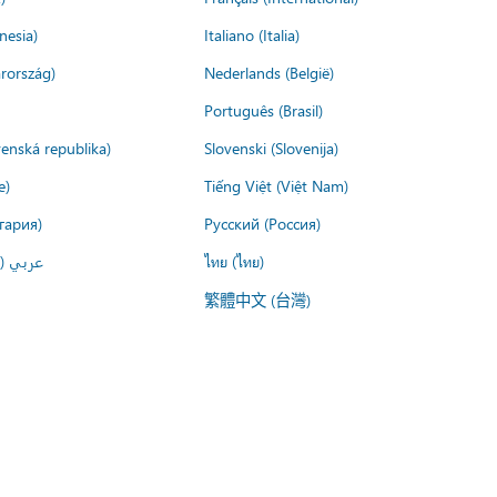
nesia)
Italiano (Italia)
rország)
Nederlands (België)
Português (Brasil)
venská republika)
Slovenski (Slovenija)
e)
Tiếng Việt (Việt Nam)
гария)
Русский (Россия)
عربي ()
ไทย (ไทย)
繁體中文 (台灣)