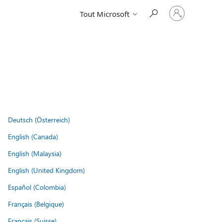
Connectez-
Tout Microsoft
vous
à
votre
compte
Deutsch (Österreich)
English (Canada)
English (Malaysia)
English (United Kingdom)
Español (Colombia)
Français (Belgique)
Français (Suisse)