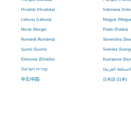
Hrvatski (Hrvatska)
Indonesia (Indo
Lietuvių (Lietuva)
Magyar (Magya
Norsk (Norge)
Polski (Polska)
Română (România)
Slovenčina (Slo
Suomi (Suomi)
Svenska (Sverig
Ελληνικά (Ελλάδα)
Български (Бъл
المنطقة العربية
עברית (ישראל)
中文(中国)
日本語 (日本)