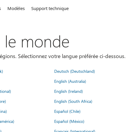
s
Modèles
Support technique
s le monde
égions. Sélectionnez votre langue préférée ci-dessous.
k)
Deutsch (Deutschland)
English (Australia)
tional)
English (Ireland)
ore)
English (South Africa)
ina)
Español (Chile)
américa)
Español (México)
)
Français (International)