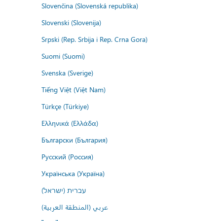
Slovenčina (Slovenská republika)
Slovenski (Slovenija)
Srpski (Rep. Srbija i Rep. Crna Gora)
Suomi (Suomi)
Svenska (Sverige)
Tiếng Việt (Việt Nam)
Türkçe (Türkiye)
Ελληνικά (Ελλάδα)
Български (България)
Русский (Россия)
Українська (Україна)
עברית (ישראל)
عربي (المنطقة العربية)