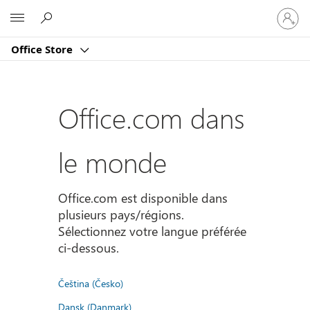
Connect
Microsoft
vous
à
Office Store
votre
compte
Office.com dans
le monde
Office.com est disponible dans
plusieurs pays/régions.
Sélectionnez votre langue préférée
ci-dessous.
Čeština (Česko)
Dansk (Danmark)