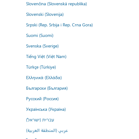
Slovenčina (Slovenská republika)
Slovenski (Slovenija)
Srpski (Rep. Srbija i Rep. Crna Gora)
Suomi (Suomi)
Svenska (Sverige)
Tiếng Việt (Việt Nam)
Türkçe (Türkiye)
Ελληνικά (Ελλάδα)
Български (България)
Русский (Россия)
Українська (Україна)
עברית (ישראל)
عربي (المنطقة العربية)