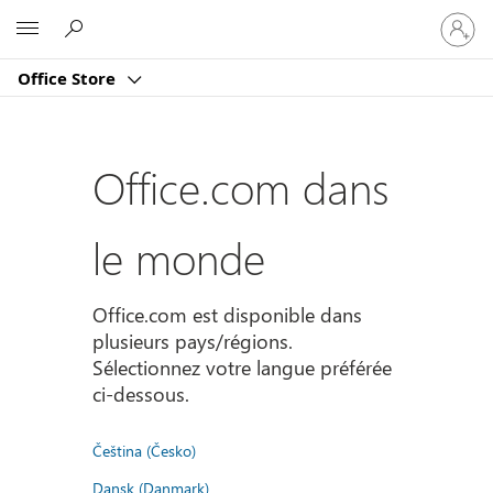
Connect
Microsoft
vous
à
Office Store
votre
compte
Office.com dans
le monde
Office.com est disponible dans
plusieurs pays/régions.
Sélectionnez votre langue préférée
ci-dessous.
Čeština (Česko)
Dansk (Danmark)