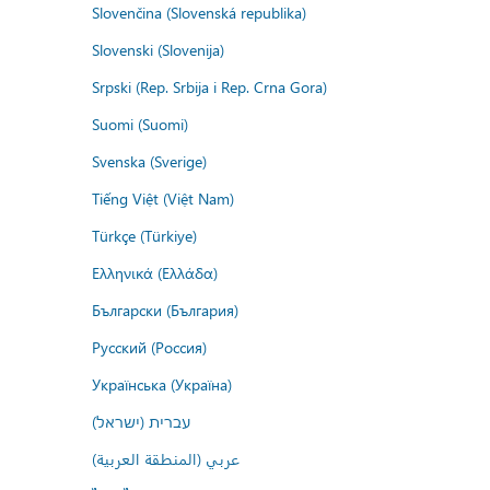
Slovenčina (Slovenská republika)
Slovenski (Slovenija)
Srpski (Rep. Srbija i Rep. Crna Gora)
Suomi (Suomi)
Svenska (Sverige)
Tiếng Việt (Việt Nam)
Türkçe (Türkiye)
Ελληνικά (Ελλάδα)
Български (България)
Русский (Россия)
Українська (Україна)
עברית (ישראל)
عربي (المنطقة العربية)