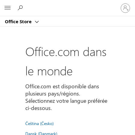
Connect
Microsoft
vous
à
Office Store
votre
compte
Office.com dans
le monde
Office.com est disponible dans
plusieurs pays/régions.
Sélectionnez votre langue préférée
ci-dessous.
Čeština (Česko)
Dansk (Danmark)