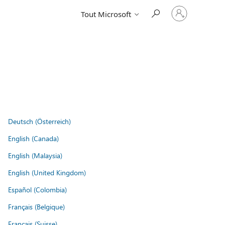
Connectez-
Tout Microsoft
vous
à
votre
compte
Deutsch (Österreich)
English (Canada)
English (Malaysia)
English (United Kingdom)
Español (Colombia)
Français (Belgique)
Français (Suisse)