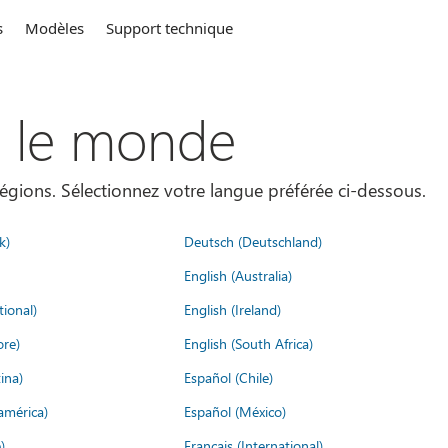
s
Modèles
Support technique
s le monde
égions. Sélectionnez votre langue préférée ci-dessous.
k)
Deutsch (Deutschland)
English (Australia)
tional)
English (Ireland)
ore)
English (South Africa)
ina)
Español (Chile)
américa)
Español (México)
)
Français (International)