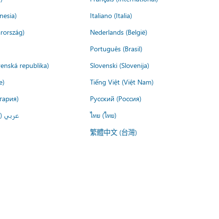
nesia)
Italiano (Italia)
rország)
Nederlands (België)
Português (Brasil)
venská republika)
Slovenski (Slovenija)
e)
Tiếng Việt (Việt Nam)
гария)
Русский (Россия)
عربي ()
ไทย (ไทย)
繁體中文 (台灣)