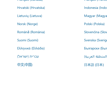
Hrvatski (Hrvatska)
Indonesia (Indo
Lietuvių (Lietuva)
Magyar (Magya
Norsk (Norge)
Polski (Polska)
Română (România)
Slovenčina (Slo
Suomi (Suomi)
Svenska (Sverig
Ελληνικά (Ελλάδα)
Български (Бъл
المنطقة العربية
עברית (ישראל)
中文(中国)
日本語 (日本)