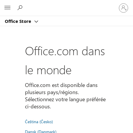
Connect
Microsoft
vous
à
Office Store
votre
compte
Office.com dans
le monde
Office.com est disponible dans
plusieurs pays/régions.
Sélectionnez votre langue préférée
ci-dessous.
Čeština (Česko)
Dansk (Danmark)