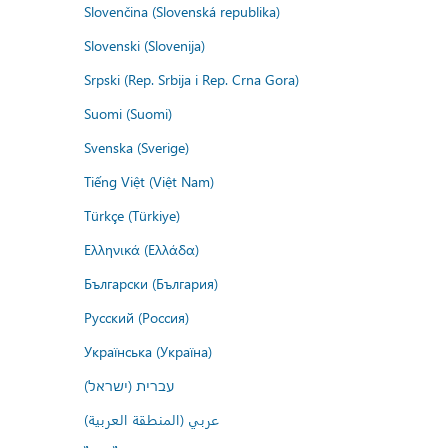
Slovenčina (Slovenská republika)
Slovenski (Slovenija)
Srpski (Rep. Srbija i Rep. Crna Gora)
Suomi (Suomi)
Svenska (Sverige)
Tiếng Việt (Việt Nam)
Türkçe (Türkiye)
Ελληνικά (Ελλάδα)
Български (България)
Русский (Россия)
Українська (Україна)
עברית (ישראל)
عربي (المنطقة العربية)