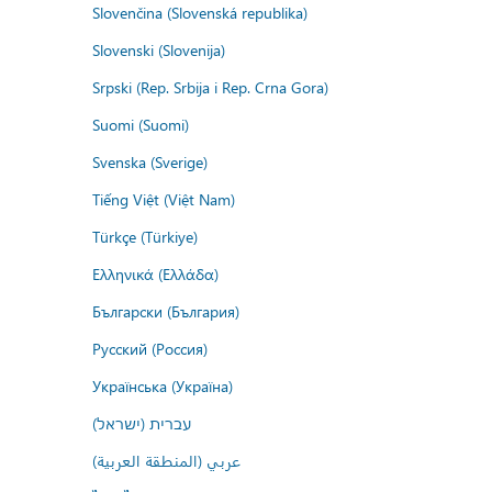
Slovenčina (Slovenská republika)
Slovenski (Slovenija)
Srpski (Rep. Srbija i Rep. Crna Gora)
Suomi (Suomi)
Svenska (Sverige)
Tiếng Việt (Việt Nam)
Türkçe (Türkiye)
Ελληνικά (Ελλάδα)
Български (България)
Русский (Россия)
Українська (Україна)
עברית (ישראל)
عربي (المنطقة العربية)