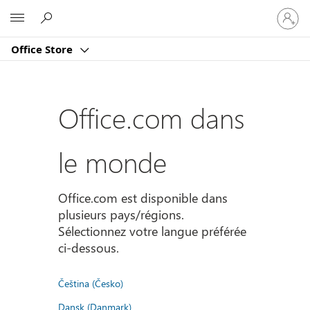
Connect
Microsoft
vous
à
Office Store
votre
compte
Office.com dans
le monde
Office.com est disponible dans
plusieurs pays/régions.
Sélectionnez votre langue préférée
ci-dessous.
Čeština (Česko)
Dansk (Danmark)