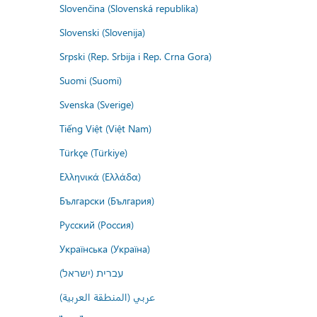
Slovenčina (Slovenská republika)
Slovenski (Slovenija)
Srpski (Rep. Srbija i Rep. Crna Gora)
Suomi (Suomi)
Svenska (Sverige)
Tiếng Việt (Việt Nam)
Türkçe (Türkiye)
Ελληνικά (Ελλάδα)
Български (България)
Русский (Россия)
Українська (Україна)
עברית (ישראל)
عربي (المنطقة العربية)