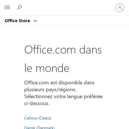
Connect
Microsoft
vous
à
Office Store
votre
compte
Office.com dans
le monde
Office.com est disponible dans
plusieurs pays/régions.
Sélectionnez votre langue préférée
ci-dessous.
Čeština (Česko)
Dansk (Danmark)