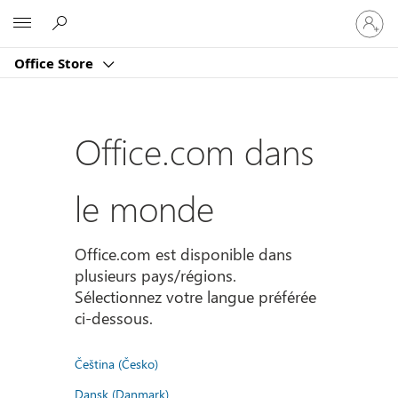
Connect
Microsoft
vous
à
Office Store
votre
compte
Office.com dans
le monde
Office.com est disponible dans
plusieurs pays/régions.
Sélectionnez votre langue préférée
ci-dessous.
Čeština (Česko)
Dansk (Danmark)