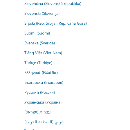
Slovenčina (Slovenská republika)
Slovenski (Slovenija)
Srpski (Rep. Srbija i Rep. Crna Gora)
Suomi (Suomi)
Svenska (Sverige)
Tiếng Việt (Việt Nam)
Türkçe (Türkiye)
Ελληνικά (Ελλάδα)
Български (България)
Русский (Россия)
Українська (Україна)
עברית (ישראל)
عربي (المنطقة العربية)