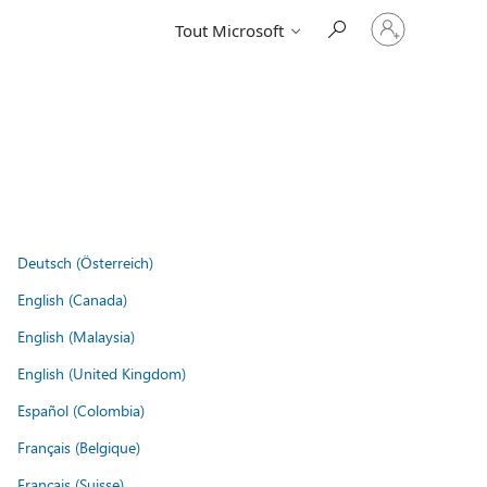
Connectez-
Tout Microsoft
vous
à
votre
compte
Deutsch (Österreich)
English (Canada)
English (Malaysia)
English (United Kingdom)
Español (Colombia)
Français (Belgique)
Français (Suisse)