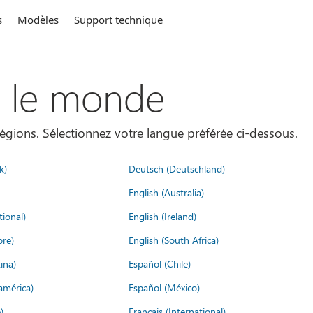
s
Modèles
Support technique
s le monde
égions. Sélectionnez votre langue préférée ci-dessous.
k)
Deutsch (Deutschland)
English (Australia)
tional)
English (Ireland)
ore)
English (South Africa)
ina)
Español (Chile)
américa)
Español (México)
)
Français (International)