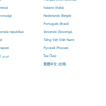
nesia)
Italiano (Italia)
rország)
Nederlands (België)
Português (Brasil)
venská republika)
Slovenski (Slovenija)
e)
Tiếng Việt (Việt Nam)
гария)
Русский (Россия)
عربي ()
ไทย (ไทย)
繁體中文 (台灣)