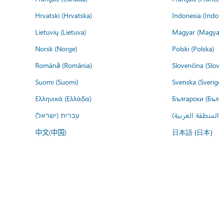
Hrvatski (Hrvatska)
Indonesia (Indo
Lietuvių (Lietuva)
Magyar (Magya
Norsk (Norge)
Polski (Polska)
Română (România)
Slovenčina (Slo
Suomi (Suomi)
Svenska (Sverig
Ελληνικά (Ελλάδα)
Български (Бъл
المنطقة العربية
עברית (ישראל)
中文(中国)
日本語 (日本)