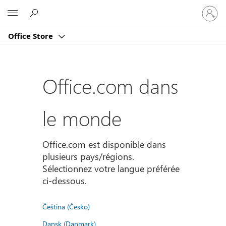
Connect
Microsoft
vous
à
Office Store
votre
compte
Office.com dans
le monde
Office.com est disponible dans
plusieurs pays/régions.
Sélectionnez votre langue préférée
ci-dessous.
Čeština (Česko)
Dansk (Danmark)