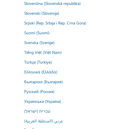
Slovenčina (Slovenská republika)
Slovenski (Slovenija)
Srpski (Rep. Srbija i Rep. Crna Gora)
Suomi (Suomi)
Svenska (Sverige)
Tiếng Việt (Việt Nam)
Türkçe (Türkiye)
Ελληνικά (Ελλάδα)
Български (България)
Русский (Россия)
Українська (Україна)
עברית (ישראל)
عربي (المنطقة العربية)