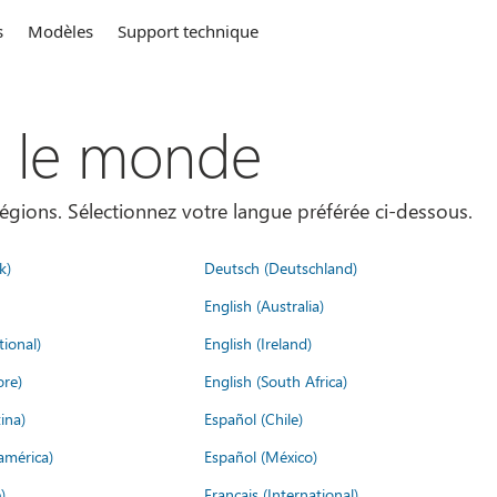
s
Modèles
Support technique
s le monde
égions. Sélectionnez votre langue préférée ci-dessous.
k)
Deutsch (Deutschland)
English (Australia)
tional)
English (Ireland)
ore)
English (South Africa)
ina)
Español (Chile)
américa)
Español (México)
)
Français (International)