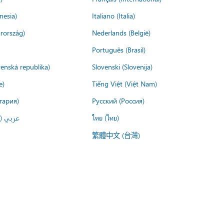
nesia)
Italiano (Italia)
rország)
Nederlands (België)
Português (Brasil)
venská republika)
Slovenski (Slovenija)
e)
Tiếng Việt (Việt Nam)
гария)
Русский (Россия)
عربي ()
ไทย (ไทย)
繁體中文 (台灣)