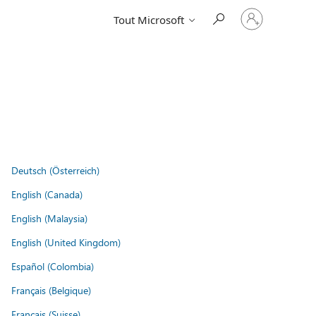
Connectez-
Tout Microsoft
vous
à
votre
compte
Deutsch (Österreich)
English (Canada)
English (Malaysia)
English (United Kingdom)
Español (Colombia)
Français (Belgique)
Français (Suisse)