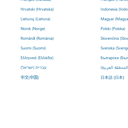
Hrvatski (Hrvatska)
Indonesia (Indo
Lietuvių (Lietuva)
Magyar (Magya
Norsk (Norge)
Polski (Polska)
Română (România)
Slovenčina (Slo
Suomi (Suomi)
Svenska (Sverig
Ελληνικά (Ελλάδα)
Български (Бъл
المنطقة العربية
עברית (ישראל)
中文(中国)
日本語 (日本)