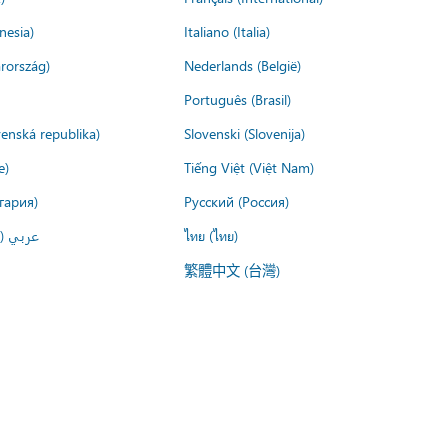
nesia)
Italiano (Italia)
rország)
Nederlands (België)
Português (Brasil)
venská republika)
Slovenski (Slovenija)
e)
Tiếng Việt (Việt Nam)
гария)
Русский (Россия)
عربي ()
ไทย (ไทย)
繁體中文 (台灣)