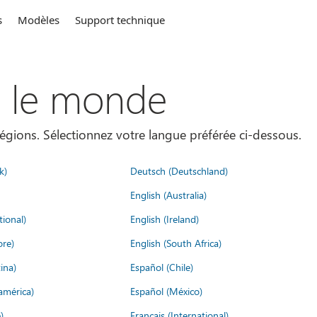
s
Modèles
Support technique
s le monde
égions. Sélectionnez votre langue préférée ci-dessous.
k)
Deutsch (Deutschland)
English (Australia)
tional)
English (Ireland)
ore)
English (South Africa)
ina)
Español (Chile)
américa)
Español (México)
)
Français (International)