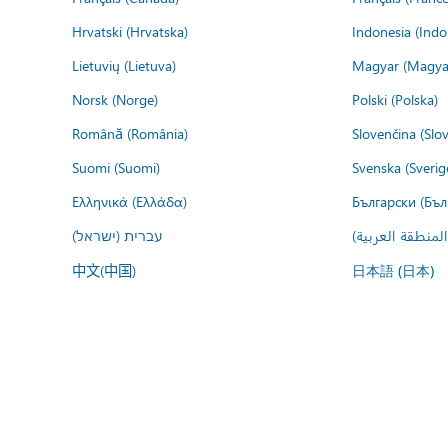
Hrvatski (Hrvatska)
Indonesia (Indo
Lietuvių (Lietuva)
Magyar (Magya
Norsk (Norge)
Polski (Polska)
Română (România)
Slovenčina (Slo
Suomi (Suomi)
Svenska (Sverig
Ελληνικά (Ελλάδα)
Български (Бъл
المنطقة العربية
עברית (ישראל)
中文(中国)
日本語 (日本)