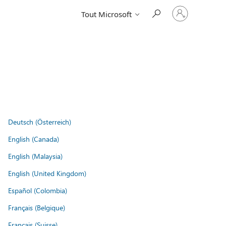
Connectez-
Tout Microsoft
vous
à
votre
compte
Deutsch (Österreich)
English (Canada)
English (Malaysia)
English (United Kingdom)
Español (Colombia)
Français (Belgique)
Français (Suisse)