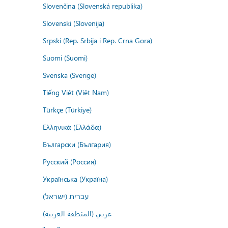
Slovenčina (Slovenská republika)
Slovenski (Slovenija)
Srpski (Rep. Srbija i Rep. Crna Gora)
Suomi (Suomi)
Svenska (Sverige)
Tiếng Việt (Việt Nam)
Türkçe (Türkiye)
Ελληνικά (Ελλάδα)
Български (България)
Русский (Россия)
Українська (Україна)
עברית (ישראל)
عربي (المنطقة العربية)