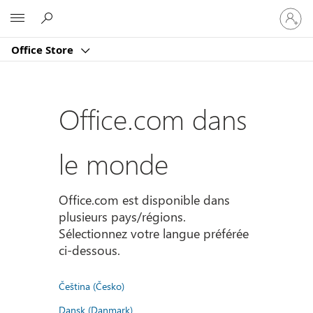
Connect
Microsoft
vous
à
Office Store
votre
compte
Office.com dans
le monde
Office.com est disponible dans
plusieurs pays/régions.
Sélectionnez votre langue préférée
ci-dessous.
Čeština (Česko)
Dansk (Danmark)