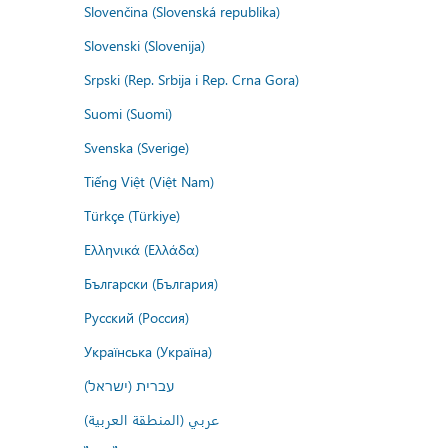
Slovenčina (Slovenská republika)
Slovenski (Slovenija)
Srpski (Rep. Srbija i Rep. Crna Gora)
Suomi (Suomi)
Svenska (Sverige)
Tiếng Việt (Việt Nam)
Türkçe (Türkiye)
Ελληνικά (Ελλάδα)
Български (България)
Русский (Россия)
Українська (Україна)
עברית (ישראל)
عربي (المنطقة العربية)