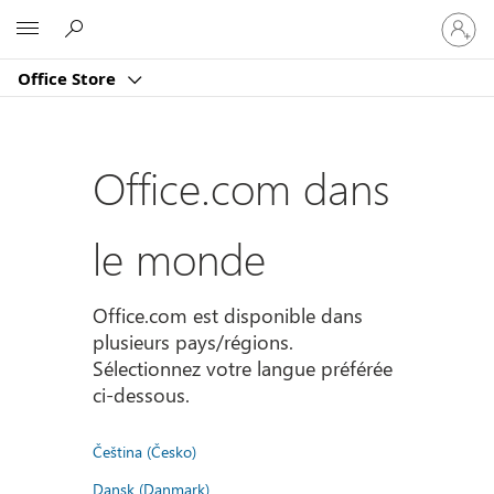
Connect
Microsoft
vous
à
Office Store
votre
compte
Office.com dans
le monde
Office.com est disponible dans
plusieurs pays/régions.
Sélectionnez votre langue préférée
ci-dessous.
Čeština (Česko)
Dansk (Danmark)