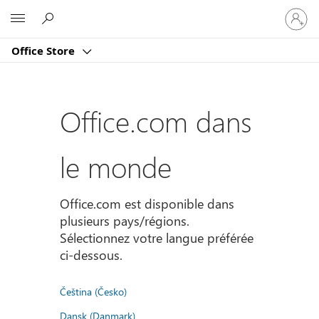
Connect
Microsoft
vous
à
Office Store
votre
compte
Office.com dans
le monde
Office.com est disponible dans
plusieurs pays/régions.
Sélectionnez votre langue préférée
ci-dessous.
Čeština (Česko)
Dansk (Danmark)