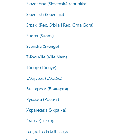
Slovenčina (Slovenská republika)
Slovenski (Slovenija)
Srpski (Rep. Srbija i Rep. Crna Gora)
Suomi (Suomi)
Svenska (Sverige)
Tiếng Việt (Việt Nam)
Türkçe (Türkiye)
Ελληνικά (Ελλάδα)
Български (България)
Русский (Россия)
Українська (Україна)
עברית (ישראל)
عربي (المنطقة العربية)