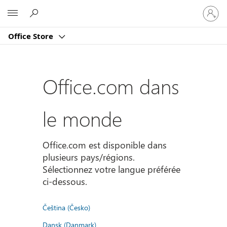
Connect
Microsoft
vous
à
Office Store
votre
compte
Office.com dans
le monde
Office.com est disponible dans
plusieurs pays/régions.
Sélectionnez votre langue préférée
ci-dessous.
Čeština (Česko)
Dansk (Danmark)