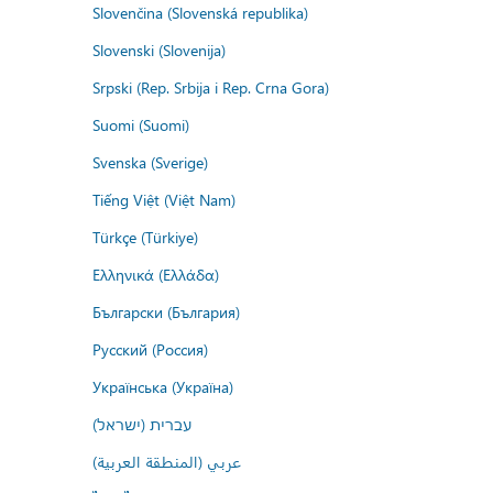
Slovenčina (Slovenská republika)
Slovenski (Slovenija)
Srpski (Rep. Srbija i Rep. Crna Gora)
Suomi (Suomi)
Svenska (Sverige)
Tiếng Việt (Việt Nam)
Türkçe (Türkiye)
Ελληνικά (Ελλάδα)
Български (България)
Русский (Россия)
Українська (Україна)
עברית (ישראל)
عربي (المنطقة العربية)