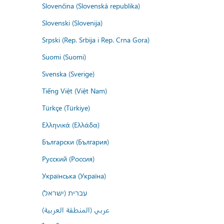
Slovenčina (Slovenská republika)
Slovenski (Slovenija)
Srpski (Rep. Srbija i Rep. Crna Gora)
Suomi (Suomi)
Svenska (Sverige)
Tiếng Việt (Việt Nam)
Türkçe (Türkiye)
Ελληνικά (Ελλάδα)
Български (България)
Русский (Россия)
Українська (Україна)
עברית (ישראל)
عربي (المنطقة العربية)