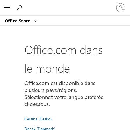
Connect
Microsoft
vous
à
Office Store
votre
compte
Office.com dans
le monde
Office.com est disponible dans
plusieurs pays/régions.
Sélectionnez votre langue préférée
ci-dessous.
Čeština (Česko)
Dansk (Danmark)