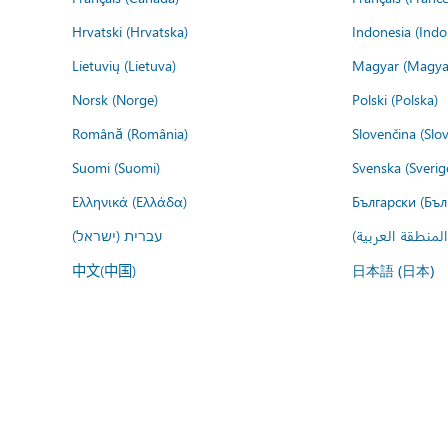
Hrvatski (Hrvatska)
Indonesia (Indo
Lietuvių (Lietuva)
Magyar (Magya
Norsk (Norge)
Polski (Polska)
Română (România)
Slovenčina (Slo
Suomi (Suomi)
Svenska (Sverig
Ελληνικά (Ελλάδα)
Български (Бъл
المنطقة العربية
עברית (ישראל)
中文(中国)
日本語 (日本)