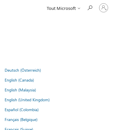
Connectez-
Tout Microsoft
vous
à
votre
compte
Deutsch (Österreich)
English (Canada)
English (Malaysia)
English (United Kingdom)
Español (Colombia)
Français (Belgique)
Français (Suisse)