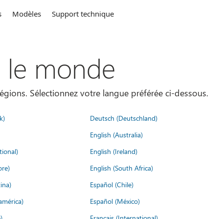
s
Modèles
Support technique
s le monde
égions. Sélectionnez votre langue préférée ci-dessous.
k)
Deutsch (Deutschland)
English (Australia)
tional)
English (Ireland)
ore)
English (South Africa)
ina)
Español (Chile)
américa)
Español (México)
)
Français (International)