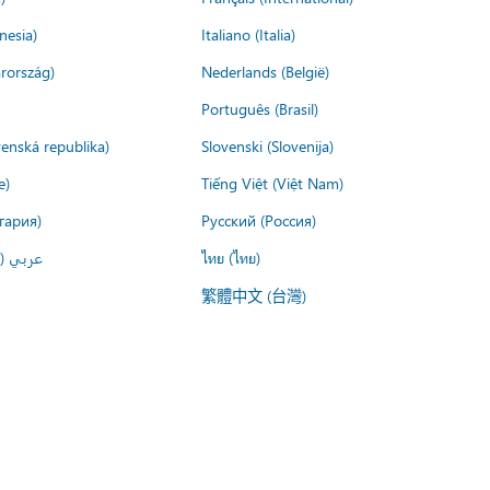
nesia)
Italiano (Italia)
rország)
Nederlands (België)
Português (Brasil)
venská republika)
Slovenski (Slovenija)
e)
Tiếng Việt (Việt Nam)
гария)
Русский (Россия)
عربي ()
ไทย (ไทย)
繁體中文 (台灣)