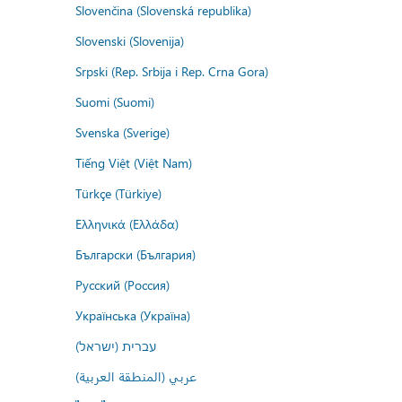
Slovenčina (Slovenská republika)
Slovenski (Slovenija)
Srpski (Rep. Srbija i Rep. Crna Gora)
Suomi (Suomi)
Svenska (Sverige)
Tiếng Việt (Việt Nam)
Türkçe (Türkiye)
Ελληνικά (Ελλάδα)
Български (България)
Русский (Россия)
Українська (Україна)
עברית (ישראל)
عربي (المنطقة العربية)