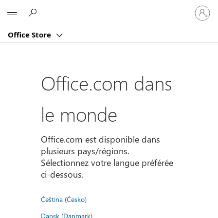
Connect
Microsoft
vous
à
Office Store
votre
compte
Office.com dans
le monde
Office.com est disponible dans
plusieurs pays/régions.
Sélectionnez votre langue préférée
ci-dessous.
Čeština (Česko)
Dansk (Danmark)