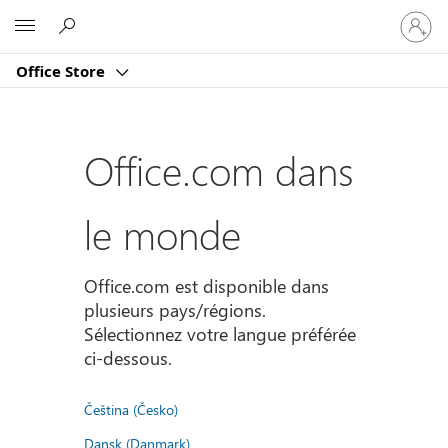
Connect
Microsoft
vous
à
Office Store
votre
compte
Office.com dans
le monde
Office.com est disponible dans
plusieurs pays/régions.
Sélectionnez votre langue préférée
ci-dessous.
Čeština (Česko)
Dansk (Danmark)