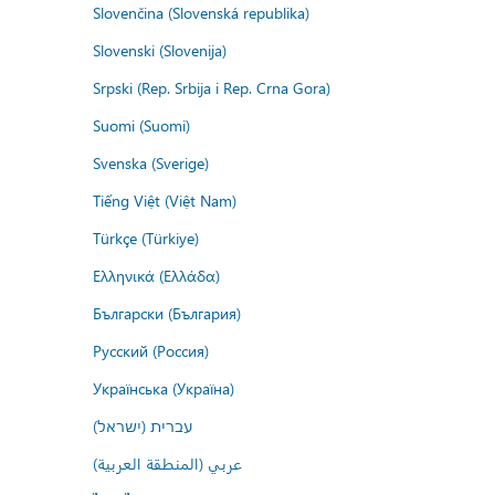
Slovenčina (Slovenská republika)
Slovenski (Slovenija)
Srpski (Rep. Srbija i Rep. Crna Gora)
Suomi (Suomi)
Svenska (Sverige)
Tiếng Việt (Việt Nam)
Türkçe (Türkiye)
Ελληνικά (Ελλάδα)
Български (България)
Русский (Россия)
Українська (Україна)
עברית (ישראל)
عربي (المنطقة العربية)