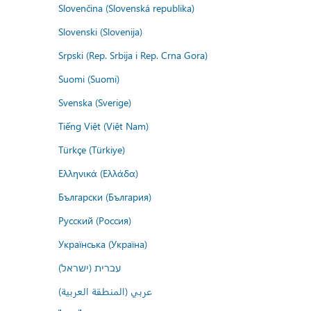
Slovenčina (Slovenská republika)
Slovenski (Slovenija)
Srpski (Rep. Srbija i Rep. Crna Gora)
Suomi (Suomi)
Svenska (Sverige)
Tiếng Việt (Việt Nam)
Türkçe (Türkiye)
Ελληνικά (Ελλάδα)
Български (България)
Русский (Россия)
Українська (Україна)
עברית (ישראל)
عربي (المنطقة العربية)