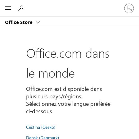
Connect
Microsoft
vous
à
Office Store
votre
compte
Office.com dans
le monde
Office.com est disponible dans
plusieurs pays/régions.
Sélectionnez votre langue préférée
ci-dessous.
Čeština (Česko)
Dansk (Danmark)