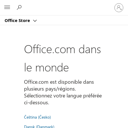
Connect
Microsoft
vous
à
Office Store
votre
compte
Office.com dans
le monde
Office.com est disponible dans
plusieurs pays/régions.
Sélectionnez votre langue préférée
ci-dessous.
Čeština (Česko)
Dansk (Danmark)