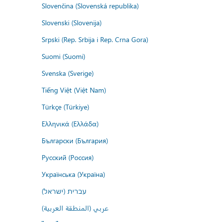
Slovenčina (Slovenská republika)
Slovenski (Slovenija)
Srpski (Rep. Srbija i Rep. Crna Gora)
Suomi (Suomi)
Svenska (Sverige)
Tiếng Việt (Việt Nam)
Türkçe (Türkiye)
Ελληνικά (Ελλάδα)
Български (България)
Русский (Россия)
Українська (Україна)
עברית (ישראל)
عربي (المنطقة العربية)